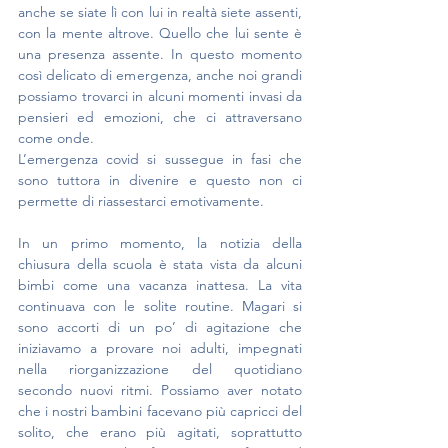
anche se siate lì con lui in realtà siete assenti, 
con la mente altrove. Quello che lui sente è 
una presenza assente. In questo momento 
così delicato di emergenza, anche noi grandi 
possiamo trovarci in alcuni momenti invasi da 
pensieri ed emozioni, che ci attraversano 
come onde. 
L’emergenza covid si sussegue in fasi che 
sono tuttora in divenire e questo non ci 
permette di riassestarci emotivamente.
In un primo momento, la notizia della 
chiusura della scuola è stata vista da alcuni 
bimbi come una vacanza inattesa. La vita 
continuava con le solite routine. Magari si 
sono accorti di un po’ di agitazione che 
iniziavamo a provare noi adulti, impegnati 
nella riorganizzazione del quotidiano 
secondo nuovi ritmi. Possiamo aver notato 
che i nostri bambini facevano più capricci del 
solito, che erano più agitati, soprattutto 