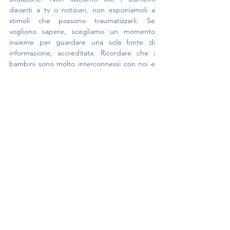
davanti a tv o notiziari, non esponiamoli a 
stimoli che possono traumatizzarli. Se 
vogliono sapere, scegliamo un momento 
insieme per guardare una sola fonte di 
informazione, accreditata. Ricordare che i 
bambini sono molto interconnessi con noi e 
se li vediamo allarmati domandiamoci se c’è 
qualcosa che allarma noi genitori, se noi 
siamo agitati, se il nostro bambino sta 
reagendo alla nostra agitazione o tristezza, in 
quel caso prendiamoci lo spazio per ritrovare 
la calma e l’equilibrio noi adulti.
Dott.ssa Alessia Pecoraro