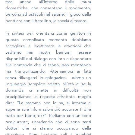
fare anche all’interno delle mura 
domestiche, che consentano il movimento, 
percorsi ad ostacoli nel salone, il gioco della 
bandiera con il fratellino, la caccia al tesoro.
In sintesi per orientarci come genitori in 
questo complicato momento dobbiamo 
accogliere e legittimare le emozioni che 
vediamo nei nostri bambini, essere 
disponibili nel dialogo con loro e rispondere 
alle domande che ci fanno, non mentendo 
ma tranquillizzando. Atteniamoci ai fatti 
senza dilungarci in spiegazioni, usiamo un 
linguaggio semplice adatto all’età e se la 
domanda ci mette in difficoltà non 
precipitiamoci in risposte affrettate, meglio 
dire: “La mamma non lo sa, si informa e 
appena avrà informazioni più accurate ti dirà 
tutto per bene, ok?”. Parliamo con un tono 
rassicurante, ricordando che ci sono tanti 
dottori che si stanno occupando della 
situazione. Non lasciamo soli i bambini 